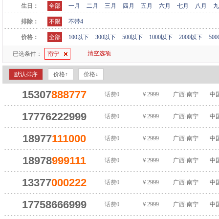
生日：
全部
一月
二月
三月
四月
五月
六月
七月
八月
九
排除：
不限
不带4
价格：
全部
100以下
300以下
500以下
1000以下
2000以下
50
清空选项
已选条件：
南宁
默认排序
价格↑
价格↓
15307
888
777
话费0
￥2999
广西·南宁
中
17776222999
话费0
￥2999
广西·南宁
中
18977
111
000
话费0
￥2999
广西·南宁
中
18978
999
111
话费0
￥2999
广西·南宁
中
13377
000
222
话费0
￥2999
广西·南宁
中
17758666999
话费0
￥2999
广西·南宁
中