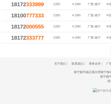
18172
333
999
话费0
￥2999
广西·南宁
中
18100
777
333
话费0
￥2999
广西·南宁
中
18172
000
555
话费0
￥2999
广西·南宁
中
18172
333
777
话费0
￥2999
广西·南宁
中
关于我们
|
联系我们
|
商务合作
|
广
南宁靓号城正规办理南宁移
南宁靓号城(
桂I