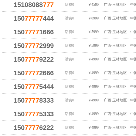
15108088
777
话费0
￥4500
广西·玉林地区
中
150
77777
444
话费0
￥8999
广西·玉林地区
中
150
7777
1666
话费0
￥5999
广西·玉林地区
中
150
7777
2999
话费0
￥5999
广西·玉林地区
中
150
7777
9222
话费0
￥4999
广西·玉林地区
中
150
7777
2666
话费0
￥4999
广西·玉林地区
中
150
7777
5444
话费0
￥4999
广西·玉林地区
中
150
7777
8333
话费0
￥4999
广西·玉林地区
中
150
7777
5333
话费0
￥4999
广西·玉林地区
中
150
7777
6222
话费0
￥4999
广西·玉林地区
中