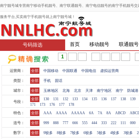
南宁靓号城专营南宁移动手机靓号、南宁联通靓号、南宁电信靓号的南宁手机靓号交
服务平台,买卖南宁手机靓号就上南宁靓号城！
首页
移动靓号
联通靓号
号码筛选
运营商：
全部
中国移动
中国联通
中国电信
虚拟运营商
类型：
全部
手机
固话
城市：
全部
玉林地区
北海
北京
天津
南宁地区
南宁
防城港
全部
130
131
132
133
134
135
136
137
138
139
号段：
171
173
176
177
178
特色：
全部
AAA
AAAA
AAAAA
6A
7A
8A
ABCD
ABC
连号：
全部
999
888
777
666
555
444
333
222
111
000
数字：
全部
9较多
8较多
7较多
6较多
5较多
4较多
3较多