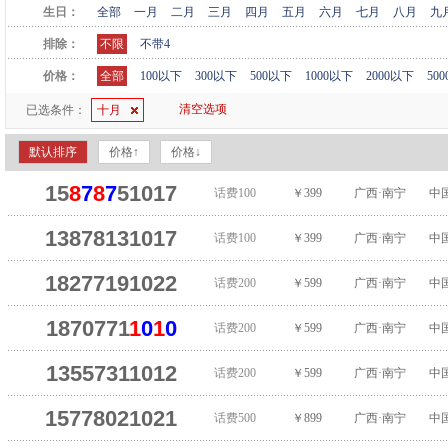
生日：
全部
一月
二月
三月
四月
五月
六月
七月
八月
九
排除：
不限
不带4
价格：
全部
100以下
300以下
500以下
1000以下
2000以下
50
清空选项
已选条件：
十月
默认排序
价格↑
价格↓
15
8
7
8
7
51017
话费100
￥399
广西·南宁
中
13878131017
话费100
￥399
广西·南宁
中
18277191022
话费200
￥599
广西·南宁
中
1870771
1
0
1
0
话费200
￥599
广西·南宁
中
13557311012
话费200
￥599
广西·南宁
中
15778021021
话费500
￥899
广西·南宁
中