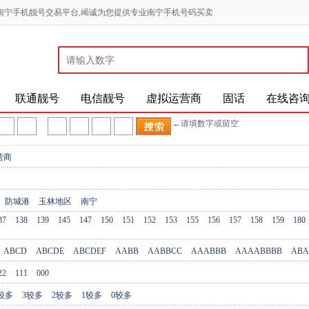
南宁手机靓号交易平台,竭诚为您提供专业南宁手机号码买卖
联通靓号
电信靓号
虚拟运营商
固话
在线咨
←请填数字或留空
营商
防城港
玉林地区
南宁
37
138
139
145
147
150
151
152
153
155
156
157
158
159
180
ABCD
ABCDE
ABCDEF
AABB
AABBCC
AAABBB
AAAABBBB
ABA
22
111
000
较多
3较多
2较多
1较多
0较多