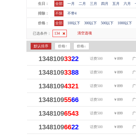
生日：
全部
一月
二月
三月
四月
五月
六月
排除：
不限
不带4
价格：
全部
100以下
300以下
500以下
1000以下
清空选项
已选条件：
134
默认排序
价格↑
价格↓
1348109
33
22
话费500
￥899
广
1348109
33
88
话费500
￥899
广
1348109
4321
话费500
￥899
广
1348109
55
66
话费500
￥899
广
1348109
6543
话费500
￥899
广
1348109
66
22
话费500
￥899
广