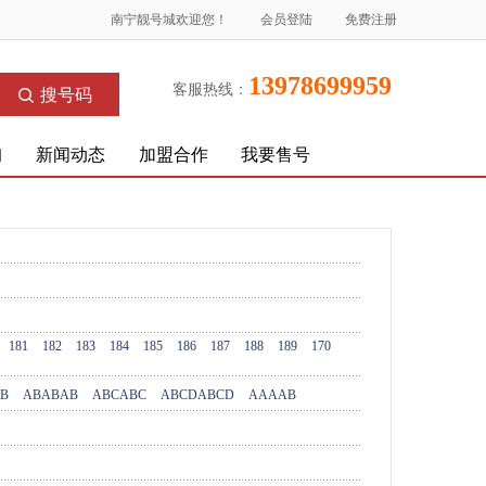
南宁靓号城欢迎您！
会员登陆
免费注册
13978699959
客服热线：
搜号码
询
新闻动态
加盟合作
我要售号
181
182
183
184
185
186
187
188
189
170
B
ABABAB
ABCABC
ABCDABCD
AAAAB