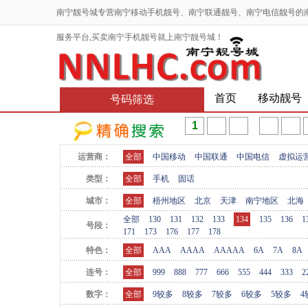
南宁靓号城专营南宁移动手机靓号、南宁联通靓号、南宁电信靓号的
服务平台,买卖南宁手机靓号就上南宁靓号城！
首页
移动靓号
号码筛选
运营商：
全部
中国移动
中国联通
中国电信
虚拟运
类型：
全部
手机
固话
城市：
全部
梧州地区
北京
天津
南宁地区
北海
全部
130
131
132
133
134
135
136
1
号段：
171
173
176
177
178
特色：
全部
AAA
AAAA
AAAAA
6A
7A
8A
连号：
全部
999
888
777
666
555
444
333
2
数字：
全部
9较多
8较多
7较多
6较多
5较多
4