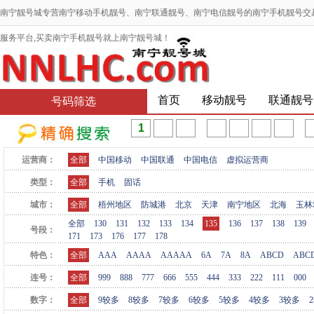
南宁靓号城专营南宁移动手机靓号、南宁联通靓号、南宁电信靓号的南宁手机靓号交
服务平台,买卖南宁手机靓号就上南宁靓号城！
首页
移动靓号
联通靓号
号码筛选
运营商：
全部
中国移动
中国联通
中国电信
虚拟运营商
类型：
全部
手机
固话
城市：
全部
梧州地区
防城港
北京
天津
南宁地区
北海
玉林
全部
130
131
132
133
134
135
136
137
138
139
号段：
171
173
176
177
178
特色：
全部
AAA
AAAA
AAAAA
6A
7A
8A
ABCD
ABC
连号：
全部
999
888
777
666
555
444
333
222
111
000
数字：
全部
9较多
8较多
7较多
6较多
5较多
4较多
3较多