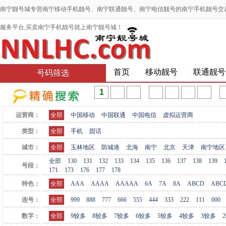
南宁靓号城专营南宁移动手机靓号、南宁联通靓号、南宁电信靓号的南宁手机靓号交
服务平台,买卖南宁手机靓号就上南宁靓号城！
首页
移动靓号
联通靓号
号码筛选
运营商：
全部
中国移动
中国联通
中国电信
虚拟运营商
类型：
全部
手机
固话
城市：
全部
玉林地区
防城港
北海
南宁
北京
天津
南宁地区
全部
130
131
132
133
134
135
136
137
138
139
号段：
171
173
176
177
178
特色：
全部
AAA
AAAA
AAAAA
6A
7A
8A
ABCD
ABC
连号：
全部
999
888
777
666
555
444
333
222
111
000
数字：
全部
9较多
8较多
7较多
6较多
5较多
4较多
3较多