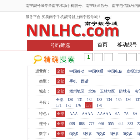
南宁靓号城专营南宁移动手机靓号、南宁联通靓号、南宁电信靓号的
服务平台,买卖南宁手机靓号就上南宁靓号城！
首页
移动靓号
号码筛选
运营商：
全部
中国移动
中国联通
中国电信
虚拟运
类型：
全部
手机
固话
城市：
全部
梧州地区
北海
玉林地区
防城港
南
全部
130
131
132
133
134
135
136
13
号段：
171
173
176
177
178
特色：
全部
AAA
AAAA
AAAAA
6A
7A
8A
连号：
全部
999
888
777
666
555
444
333
2
数字：
全部
9较多
8较多
7较多
6较多
5较多
4