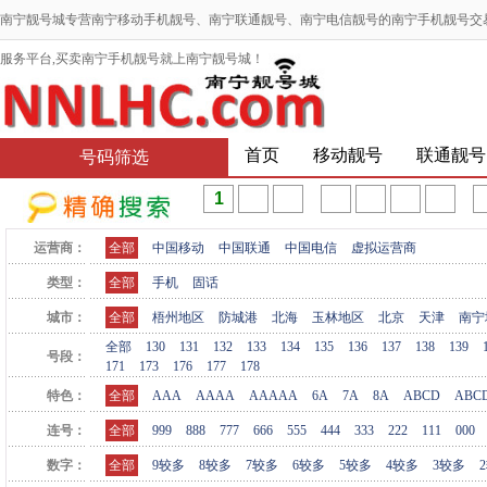
南宁靓号城专营南宁移动手机靓号、南宁联通靓号、南宁电信靓号的南宁手机靓号交
服务平台,买卖南宁手机靓号就上南宁靓号城！
首页
移动靓号
联通靓号
号码筛选
运营商：
全部
中国移动
中国联通
中国电信
虚拟运营商
类型：
全部
手机
固话
城市：
全部
梧州地区
防城港
北海
玉林地区
北京
天津
南宁
全部
130
131
132
133
134
135
136
137
138
139
号段：
171
173
176
177
178
特色：
全部
AAA
AAAA
AAAAA
6A
7A
8A
ABCD
ABC
连号：
全部
999
888
777
666
555
444
333
222
111
000
数字：
全部
9较多
8较多
7较多
6较多
5较多
4较多
3较多